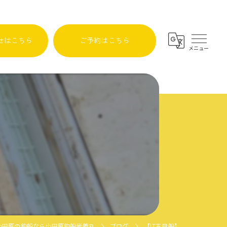
せはこちら
ご予約はこちら
小田原の釣船なら小田原釣船光義丸
ブログ
【LT五目船】