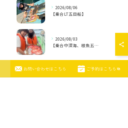
2026/08/06
【乗合LT五目船】
2026/08/03
【乗合中深海、根魚五目船】
お問い合わせはこちら
ご予約はこちら
2026/07/26
【乗合LT五目船】
タグ
Tags
小田原
釣船
五目釣り
チャーター