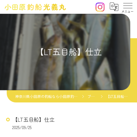
【LT五目船】仕立
神奈川県小田原の釣船なら小田原釣船光義丸
ブログ
【LT五目船】仕立
【LT五目船】仕立
2025/09/25