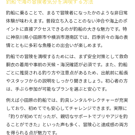
釣船で海の冒険者気分を満喫する方法
釣船の手ぶら参加で初心者も安心して楽しめる
釣船に乗ることで、まるで冒険者になったかのような非日常
初心者なら知っておきたい釣船利用の基本
体験が味わえます。普段立ち入ることのない沖合や海上のポ
釣船初心者が知るべき事前準備と注意点
イントに直接アクセスできるのが釣船の大きな魅力です。特
初めての釣船体験で守りたい安全ルール
に神奈川県小田原市や横浜市港南区では、四季折々の海の表
釣船予約から乗船までの基本的な流れ
情とともに多彩な魚種との出会いが楽しめます。
初心者向け釣船の選び方と失敗しないコツ
釣船での冒険を満喫するためには、まず安全対策として救命
釣船釣行で必要なマナーとルールを確認
胴衣の着用や事前の天候・海況確認が必須です。また、釣船
小田原周辺で釣果を狙う釣船活用術
ごとに推奨される釣り方や注意点があるため、出航前に船長
釣船で狙う小田原エリアの旬魚と釣果情報
やスタッフからの説明をしっかり聞きましょう。初心者の方
は、手ぶら参加が可能なプランを選ぶと安心です。
小田原の釣船で釣果を伸ばすためのポイント
釣船活用で小田原の人気魚種に挑戦しよう
例えば小田原の釣船では、釣具レンタルやレクチャーが充実
しており、初めてでも安心してチャレンジできます。実際に
釣船利用時のおすすめ釣果アップ術を解説
「釣りが初めてだったが、親切なサポートでブリやアジを釣
初心者が釣果を期待できる釣船選びのコツ
ることができた」といった声も多く、冒険心と達成感の両方
旬の魚と出会う神奈川釣船デビュー案内
を得られる点が魅力です。