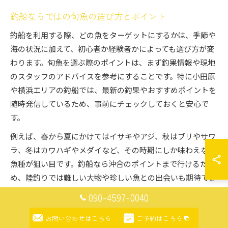
釣船ならではの旬魚の選び方とポイント
釣船を利用する際、どの魚をターゲットにするかは、季節や
海の状況に加えて、初心者か経験者かによっても選び方が変
わります。旬魚を選ぶ際のポイントは、まず釣果情報や現地
のスタッフのアドバイスを参考にすることです。特に小田原
や横浜エリアの釣船では、最新の釣果やおすすめポイントを
随時発信しているため、事前にチェックしておくと安心で
す。
例えば、春から夏にかけてはイサキやアジ、秋はブリやサワ
ラ、冬はカワハギやメダイなど、その時期にしか味わえない
魚種が狙い目です。釣船なら沖合のポイントまで行けるた
め、陸釣りでは難しい大物や珍しい魚との出会いも期待でき
ます。釣った魚はその場で下処理してもらえるサービスもあ
090-4597-0040
り、持ち帰って新鮮なまま味わうことができるのも魅力で
す。
お問い合わせはこちら
ご予約はこちら