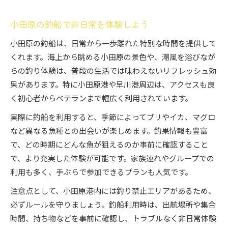
神奈川の釣船で旬の魚を狙う楽しみ方
釣船デビューで味わう四季折々の釣り体験
小田原の釣船で非日常を体験しよう
神奈川で釣船初心者が出会うおすすめ魚種
小田原の釣船は、日常から一歩離れた特別な時間を提供して
釣船ならではの旬魚の選び方とポイント
くれます。海上から眺める小田原の景色や、潮風を浴びなが
季節ごとの釣船釣行で魚種を楽しみ尽くす
らの釣り体験は、普段の生活では味わえないリフレッシュ効
安全で快適な釣船釣行のコツを徹底解説
果があります。特に小田原港や早川港周辺は、アクセスも良
釣船の安全管理と快適な釣行準備法
く初心者からベテランまで幅広く利用されています。
初心者が安心できる釣船利用時の注意点
実際に釣船を利用すると、季節によってブリやイカ、マグロ
釣船でトラブルを防ぐためのポイント
など異なる魚種との出会いが楽しめます。釣果情報も豊富
安全な釣船釣行に欠かせない持ち物リスト
で、どの時期にどんな魚が狙えるのか事前に確認すること
で、より充実した体験が可能です。家族連れやグループでの
釣船で快適に過ごすための服装と装備
利用も多く、手ぶらで参加できるプランも人気です。
注意点として、小田原港内には釣り禁止エリアがあるため、
必ずルールを守りましょう。釣船利用時は、出航場所や集合
時間、持ち物などを事前に確認し、トラブルなく非日常体験