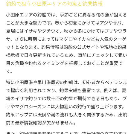
釣船で狙う小田原エリアの旬魚と釣果情報
小田原エリアの釣船では、季節ごとに異なる旬の魚が狙える
ことが大きな魅力です。春から初夏にかけてはアジやサバ、
夏場にはイサキやタチウオ、秋から冬にかけてはブリやワラ
サ、さらに時期によってはマグロやイカなども人気のターゲ
ットとなります。釣果情報は釣船の公式サイトや現地の釣果
掲示板で日々更新されているため、事前にチェックして狙い
目の魚種や釣れるタイミングを把握しておくことが重要で
す。
特に小田原港や早川港周辺の釣船は、初心者からベテランま
で幅広く利用されており、釣果実績も豊富です。例えば、夏
場のイサキ釣りでは数十匹の釣果が期待できる日もあり、ブ
リやマグロシーズンには大物狙いの釣行で盛り上がります。
釣果アップには天候や潮の流れも大きく関係するため、出航
前の最新情報確認が欠かせません。
また、釣果情報を参考にすることで、釣行計画の立てやすさ