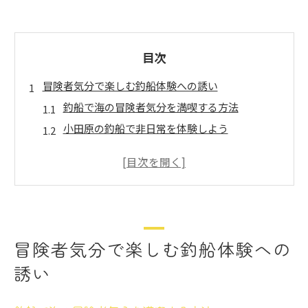
目次
冒険者気分で楽しむ釣船体験への誘い
釣船で海の冒険者気分を満喫する方法
小田原の釣船で非日常を体験しよう
神奈川県で味わう釣船の魅力と楽しみ方
初心者も安心して釣船冒険に挑戦できる理由
釣船体験で心躍る海釣りデビューの第一歩
釣船で手ぶら海釣りに挑戦する魅力とは
手ぶらでも楽しめる釣船の利便性とは
冒険者気分で楽しむ釣船体験への
初心者向け釣船で手軽に海釣りデビュー
誘い
釣船なら道具不要で気軽に釣り体験が可能
神奈川の釣船で手ぶら海釣りを満喫するコツ