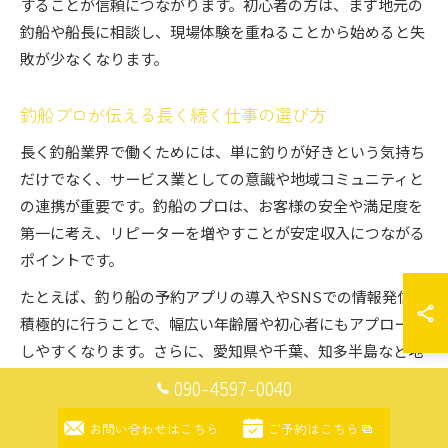
することが信頼につながります。初心者の方は、まず地元の
釣船や船長に相談し、現場体験を重ねることから始めると失
敗が少なくなります。
釣船プロが伝える長く続く仕事の選び方
長く釣船業界で働くためには、単に釣りが好きという気持ち
だけでなく、サービス業としての意識や地域コミュニティと
の連携が重要です。釣船のプロは、お客様の安全や満足度を
第一に考え、リピーターを増やすことが安定収入につながる
ポイントです。
たとえば、釣り船の予約アプリの導入やSNSでの情報発信を
積極的に行うことで、幅広い年齢層や初心者にもアプローチ
しやすくなります。さらに、愛知県や千葉、知多半島など地
域特性に応じたサービスを組み合わせることで、地元の強み
090-4597-0040
を活かせます。
お問い合わせはこちら
ご予約はこちら
仕事選びの際は、自分がどの魚種やサービスに強みを持てる