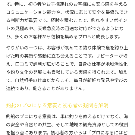
釣船プロが知るべき船長の法的ルールとは
す。特に、初心者やお子様連れのお客様にも安心感を与える
コミュニケーション能力や、状況に応じて安全を最優先でき
釣船業界における法改正とプロの対応策
る判断力が重要です。経験を積むことで、釣れやすいポイン
釣船船長の業務上の制限と注意点を解説
トの見極めや、天候急変時の迅速な対応ができるようにな
釣船で失敗しないキャリア設計術
り、多くのお客様から信頼を集めるプロへと成長します。
釣船業界で失敗しないキャリア設計のコツ
やりがいの一つは、お客様が初めての釣り体験で魚を釣り上
釣船プロが伝える長く続く仕事の選び方
げた時の笑顔や感動に立ち会えることです。リピーターが増
釣船で安定したキャリアを築くための戦略
え、口コミで評判が広がることで、自身の仕事が地域活性化
釣船プロの視点で考える将来設計のポイント
や釣り文化の発展にも貢献している実感を得られます。加え
釣船業界で後悔しないキャリア形成の秘訣
て、自然相手の仕事だからこそ、毎日が新鮮な発見や学びの
連続であり、飽きることがありません。
釣船のプロになる意義と初心者の疑問を解消
釣船のプロになる意義は、単に釣りを教えるだけでなく、海
の安全や自然との共生、そして地域の観光資源としての役割
を担う点にあります。初心者の方からは「プロになるにはど