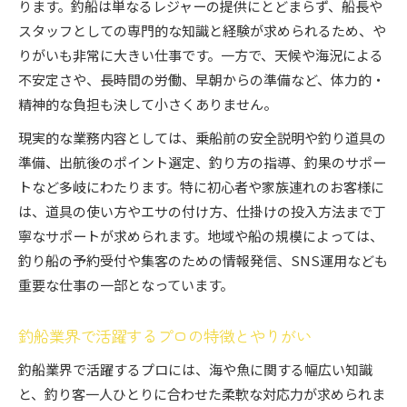
ります。釣船は単なるレジャーの提供にとどまらず、船長や
釣船プロの年収相場と収入の実態を徹底解説
スタッフとしての専門的な知識と経験が求められるため、や
釣船業界で安定した収入を得るポイント
りがいも非常に大きい仕事です。一方で、天候や海況による
不安定さや、長時間の労働、早朝からの準備など、体力的・
釣船プロが知るべき仕事と収益の関係性
精神的な負担も決して小さくありません。
釣船業界の収入構造と報酬の幅を詳しく紹介
釣船プロの収入アップ秘訣と現実的な展望
現実的な業務内容としては、乗船前の安全説明や釣り道具の
準備、出航後のポイント選定、釣り方の指導、釣果のサポー
釣船プロの役割と求められる条件
トなど多岐にわたります。特に初心者や家族連れのお客様に
釣船プロに必要な資格と求められるスキル
は、道具の使い方やエサの付け方、仕掛けの投入方法まで丁
釣船業界のプロとしての役割と対応力の重要性
寧なサポートが求められます。地域や船の規模によっては、
釣船プロが現場で果たす役割と責任を知る
釣り船の予約受付や集客のための情報発信、SNS運用なども
釣船のプロに求められる条件と選ばれる理由
重要な仕事の一部となっています。
釣船業界でプロが意識すべきお客様対応とは
船長の業務制約と最新の法改正動向
釣船業界で活躍するプロの特徴とやりがい
釣船船長の業務制約と法改正の最新情報
釣船業界で活躍するプロには、海や魚に関する幅広い知識
釣船船長が釣りを禁止される理由と現状
と、釣り客一人ひとりに合わせた柔軟な対応力が求められま