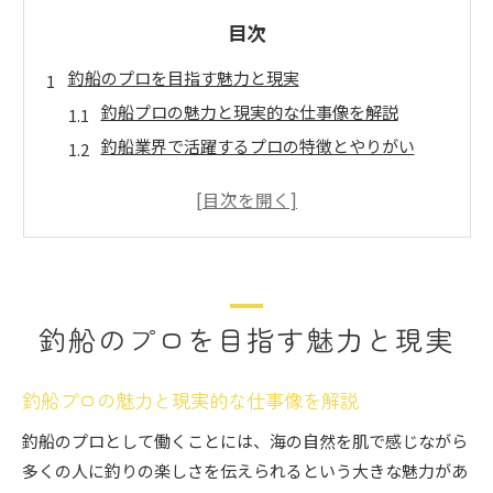
目次
釣船のプロを目指す魅力と現実
釣船プロの魅力と現実的な仕事像を解説
釣船業界で活躍するプロの特徴とやりがい
釣船のプロになる意義と初心者の疑問を解消
釣船プロの世界に飛び込む前に知るべき現実
釣船で目指せるプロの将来性と必要な心構え
初心者から釣船業界への転身術
初心者が釣船プロへ転身するための基礎知識
釣船のプロを目指す魅力と現実
釣船業界で未経験から始める方法と注意点
釣船プロを目指す初心者が押さえたい転身手順
釣船プロの魅力と現実的な仕事像を解説
釣船業界に入るための資格や準備のポイント
釣船のプロとして働くことには、海の自然を肌で感じながら
釣船のプロになるための転職ノウハウを伝授
多くの人に釣りの楽しさを伝えられるという大きな魅力があ
仕事としての釣船、その収入事情