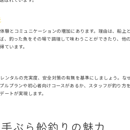
神奈川県で楽しめるブリ釣りのポイント
カップルにおすすめの釣船ターゲット魚種
説
釣船で釣果を上げるプランの選び方
体験とコミュニケーションの増加にあります。理由は、船上
神奈川の釣船で体験できる多彩な釣り方
ば、釣った魚をその場で調理して味わうことができたり、他
五目釣りとブリ釣りの違いと楽しみ方
得ています。
釣果も満足！カップル向け船釣りのコツ
釣船でカップルが釣果を上げる秘訣
神奈川の釣船で釣果を伸ばすテクニック
やレンタルの充実度、安全対策の有無を基準にしましょう。な
初心者カップルにおすすめの釣り方解説
プルプランや初心者向けコースがあるか、スタッフが釣り方
釣船を選ぶ際の釣果重視ポイント
デートが実現します。
神奈川県の釣船で釣果を楽しむ方法
カップルで満足する釣船のコツまとめ
お得な神奈川釣船プランのポイント紹介
る手ぶら船釣りの魅力
釣船でお得に楽しむプランの探し方