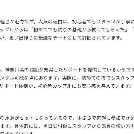
釣船デートがカップルで人気の理由
SNS映えする釣船デートの楽しみ方
軽さが魅力です。人気の理由は、初心者でもスタッフが丁寧
神奈川県で話題の釣船デートプラン
ップルからは「初めてでも釣りの基礎から教えてもらえた」
釣船デートで思い出を作るコツ
が、思い出作りに最適なデートとして評価されています。
カップル向け釣船サービスの選び方
釣船デートを盛り上げるおすすめアイデア
少人数で満喫できる仕立て船の選び方
釣船でカップルに最適な仕立て船とは
、神奈川県の釣船が充実したサポートを提供しているからで
ンタル可能な点にあります。実際に、初めての方でもスタッ
神奈川県の少人数向け釣船プラン比較
サポート体制が、初心者カップルにも安心感を与えています
仕立て船でゆったり釣船を楽しむ方法
釣船初心者カップルに仕立て船が人気の理由
少人数でも満足できる釣船の選び方
神奈川県の釣船で快適な時間を過ごすコツ
の用意がセットになっているので、手ぶらで気軽に参加でき
五目釣りやブリ狙いのプランを徹底解説
ます。具体的には、当日受付後にスタッフから釣具の使い方
選ばれています。
釣船で人気の五目釣りプランの魅力