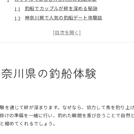
釣船でカップルが絆を深める秘訣
神奈川県で人気の釣船デート体験談
船釣り初心者カップルも安心の理由
手ぶらで楽しめる神奈川の釣船プラン
釣船デートが人気を集めるポイント解説
神奈川県カップル向け釣船の選び方
初心者も安心できる手ぶら船釣りの魅力
神奈川県の釣船体験
釣船初心者でも手軽に参加できる理由
神奈川で手ぶら船釣りが人気の秘密
釣船で安心して楽しむためのサポート体制
手ぶらプランで釣船デビューを応援
験を通じて絆が深まります。なぜなら、協力して魚を釣り上
神奈川県の釣船初心者向けサービス紹介
掛けの準備を一緒に行い、釣れた瞬間を喜び合うことで自然
釣船で安全に楽しむための注意点
と縮めてくれるでしょう。
神奈川県で人気急上昇の釣船デート術