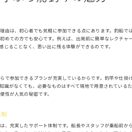
神奈川県で人気のコスパ釣船プラン
カップルに嬉しい釣船特典の魅力
釣船料金を比較して賢く選ぶ方法
理由は、初心者でも気軽に参加できる点にあります。釣船で
神奈川の釣船でコストを抑えるコツ
初めての方でも安心です。例えば、出発前に簡単なレクチャ
お得なプランで釣船デートを満喫
感じることなく、思い出に残る体験ができるのです。
釣った魚を味わうデート体験のすすめ
釣船で釣った魚を美味しく味わう方法
神奈川県釣船デートで人気の食体験
らで参加できるプランが充実しているからです。釣竿や仕掛
カップルで楽しむ魚の持ち帰り術
知識がなくても、必要なものはすべて現地で用意されている
釣船釣果を活かす調理と食事のコツ
便性が人気の秘密です。
釣った魚を自宅で味わうアイデア集
釣船デートの締めくくりは食体験で
体制
は、充実したサポート体制です。船長やスタッフが乗船前か