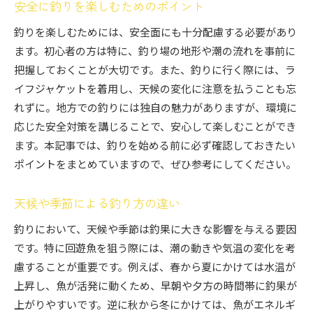
安全に釣りを楽しむためのポイント
釣りの合間に楽しむ地元の食文化
釣りを楽しむためには、安全面にも十分配慮する必要があり
地方の釣り文化を知ることで広がる楽しみ
ます。初心者の方は特に、釣り場の地形や潮の流れを事前に
回遊魚を釣る！地方の自然を満喫できる初心者向け
把握しておくことが大切です。また、釣りに行く際には、ラ
の釣り方
イフジャケットを着用し、天候の変化に注意を払うことも忘
地方の豊かな自然と共に楽しむ釣り
れずに。地方での釣りには独自の魅力がありますが、環境に
初心者でも気軽に参加できる釣りイベント
応じた安全対策を講じることで、安心して楽しむことができ
自然環境に配慮した釣りの楽しみ方
ます。本記事では、釣りを始める前に必ず確認しておきたい
釣りを通じて体験する季節の変化
ポイントをまとめていますので、ぜひ参考にしてください。
初心者に必要な自然の知識と心得
天候や季節による釣り方の違い
地方の自然を守るための釣りの心構え
初心者におすすめの地方釣りスポットで回遊魚を釣
釣りにおいて、天候や季節は釣果に大きな影響を与える要因
る方法
です。特に回遊魚を狙う際には、潮の動きや気温の変化を考
慮することが重要です。例えば、春から夏にかけては水温が
初心者に優しい釣りスポットの条件
上昇し、魚が活発に動くため、早朝や夕方の時間帯に釣果が
地元の人に聞く、おすすめの釣り場
上がりやすいです。逆に秋から冬にかけては、魚がエネルギ
地域の釣り大会に参加してみよう