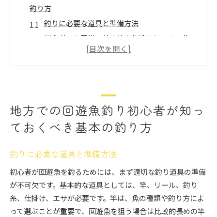
釣り方
釣りに必要な道具と準備方法
初心者でも簡単！基本的な仕掛けとエサの使い
方
潮の流れを利用した釣り方のコツ
安全に釣りを楽しむためのポイント
天候や季節による釣り方の違い
地方での回遊魚釣り初心者が知っ
地元の釣り人に学ぶ、効果的なテクニック
ておくべき基本の釣り方
回遊魚釣りで地方の魅力を再発見！初心者でも楽し
める方法
釣りに必要な道具と準備方法
地方ならではの回遊魚の種類と特徴
地元の文化を感じる釣り体験
初心者が回遊魚を釣るためには、まず適切な釣り道具の準備
美しい自然景観と釣りの楽しみ方
が不可欠です。基本的な道具としては、竿、リール、釣り
糸、仕掛け、エサが必要です。竿は、魚の種類や釣り方によ
地域の食材を活かした魚料理の魅力
って選ぶことが重要で、回遊魚を狙う場合は比較的長めの竿
初心者におすすめのシンプルな釣りプラン