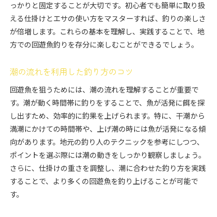
釣り場でのマナーとルールを学ぶ
っかりと固定することが大切です。初心者でも簡単に取り扱
える仕掛けとエサの使い方をマスターすれば、釣りの楽しさ
釣果を上げるためのタイミングの取り方
が倍増します。これらの基本を理解し、実践することで、地
初心者必見！地方で回遊魚を釣るためのステップバ
方での回遊魚釣りを存分に楽しむことができるでしょう。
イステップガイド
準備から始めるステップバイステップ
潮の流れを利用した釣り方のコツ
釣り始める前に確認するべきこと
回遊魚を狙うためには、潮の流れを理解することが重要で
釣り場でのエサの付け方と仕掛けの扱い
す。潮が動く時間帯に釣りをすることで、魚が活発に餌を探
釣りのプロセスをしっかりと理解する
し出すため、効率的に釣果を上げられます。特に、干潮から
釣り後の片付けと次へのステップ
満潮にかけての時間帯や、上げ潮の時には魚が活発になる傾
初心者が陥りやすい失敗とその解決策
向があります。地元の釣り人のテクニックを参考にしつつ、
地方で安心して楽しむ回遊魚釣りの基本と魅力
ポイントを選ぶ際には潮の動きをしっかり観察しましょう。
安全な釣りのための服装と装備
さらに、仕掛けの重さを調整し、潮に合わせた釣り方を実践
することで、より多くの回遊魚を釣り上げることが可能で
地元の釣り具店での相談方法
す。
釣りの基本を学ぶワークショップ情報
初心者におすすめの釣り仲間の見つけ方