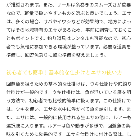
が推奨されます。また、リールは糸巻きのスムーズさが重要
回遊魚釣りを通じた人々との交流の楽しさ
なので、軽量で扱いやすいものを選ぶと良いでしょう。エサ
初心者が挑戦したい地方での回遊魚釣りの魅力とは
は、多くの場合、サバやイワシなどが効果的で、地方によっ
初心者向けの釣りポイントの選び方
てはその地域特有のエサがあるため、事前に調査しておくこ
季節ごとの回遊魚の見どころ
ともポイントです。釣り道具はレンタルも可能なので、初心
者でも気軽に参加できる環境が整っています。必要な道具を
初めてでも安心！地元ガイドの活用方法
準備し、回遊魚釣りに臨む準備を整えましょう。
釣りの合間に楽しむ観光スポット
釣り初心者に向けた地元のイベント情報
初心者でも簡単！基本的な仕掛けとエサの使い方
回遊魚釣りで得られるリフレッシュ効果
回遊魚を狙うための基本的な仕掛けは、ウキ仕掛けや底釣り
地方の釣りスポットで回遊魚を狙う！初心者向けガ
仕掛けが一般的です。ウキ仕掛けは、魚が浮いている層を狙
イド
う方法で、初心者でも比較的簡単に扱えます。この仕掛けで
初心者に優しい釣りスポットの特徴
は、ウキを使い、エサを水中に浮かべて魚を誘引します。ま
地域別に見る、回遊魚のベストシーズン
た、エサには、一般的に使用される生エサの他に、ルアーも
初心者が避けたい釣りの落とし穴
選択肢に入ります。ルアーは色や動きが多様で、回遊魚の興
地元の釣りクラブに参加してみよう
味を引くために効果的です。エサを仕掛けに付ける際は、し