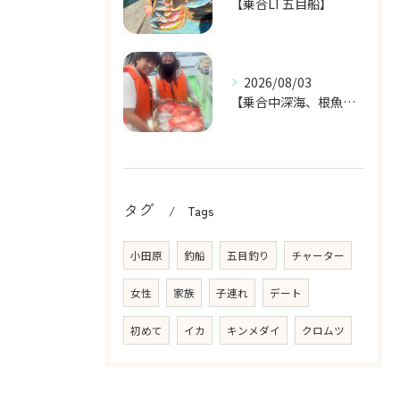
【乗合LT五目船】
2026/08/03
【乗合中深海、根魚五目船】
タグ
Tags
小田原
釣船
五目釣り
チャーター
女性
家族
子連れ
デート
初めて
イカ
キンメダイ
クロムツ