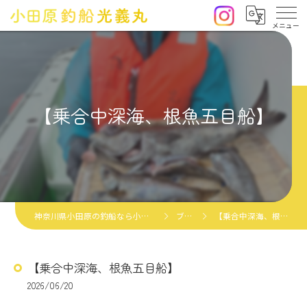
【乗合中深海、根魚五目船】
神奈川県小田原の釣船なら小田原釣船光義丸
ブログ
【乗合中深海、根魚五目船】
【乗合中深海、根魚五目船】
2026/06/20