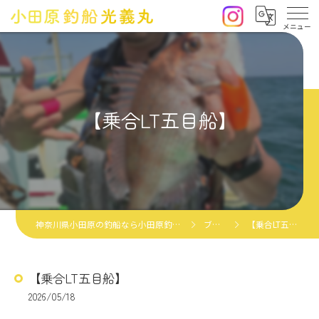
【乗合LT五目船】
神奈川県小田原の釣船なら小田原釣船光義丸
ブログ
【乗合LT五目船】
【乗合LT五目船】
2026/05/18