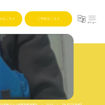
せはこちら
ご予約はこちら
原の釣船なら小田原釣船光義丸
ブログ
【仕立LT五目船】