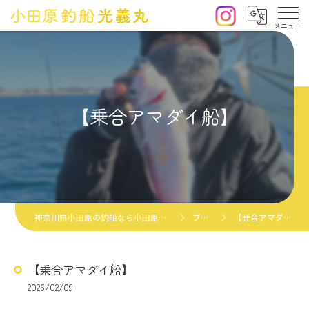
【乗合アマダイ船】
神奈川県小田原の釣船なら小田原釣船光義丸
ブログ
【乗合アマダイ船】
【乗合アマダイ船】
2026/02/09