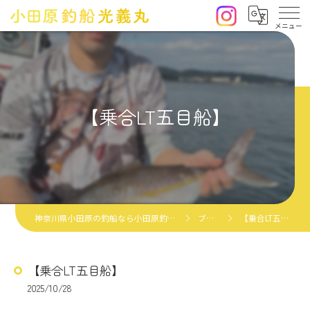
【乗合LT五目船】
神奈川県小田原の釣船なら小田原釣船光義丸
ブログ
【乗合LT五目船】
【乗合LT五目船】
2025/10/28