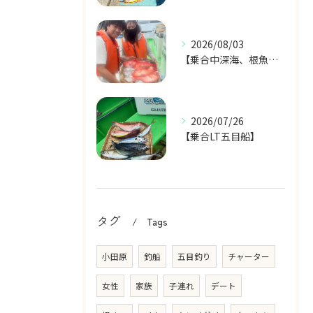
2026/08/03
【乗合中深海、根魚五目船】
2026/07/26
【乗合LT五目船】
タグ
Tags
小田原
釣船
五目釣り
チャーター
女性
家族
子連れ
デート