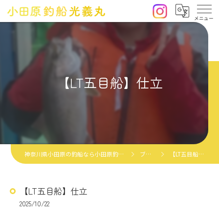
【LT五目船】仕立
神奈川県小田原の釣船なら小田原釣船光義丸
ブログ
【LT五目船】仕立
【LT五目船】仕立
2025/10/22