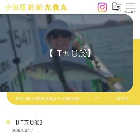
【LT五目船】
神奈川県小田原の釣船なら小田原釣船光義丸
ブログ
【LT五目船】
【LT五目船】
2025/08/17