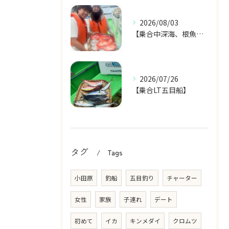
2026/08/03
【乗合中深海、根魚五目船】
2026/07/26
【乗合LT五目船】
タグ
Tags
小田原
釣船
五目釣り
チャーター
女性
家族
子連れ
デート
初めて
イカ
キンメダイ
クロムツ