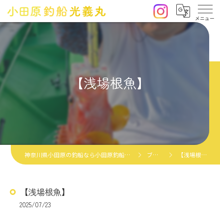
【浅場根魚】
神奈川県小田原の釣船なら小田原釣船光義丸
ブログ
【浅場根魚】
【浅場根魚】
2025/07/23