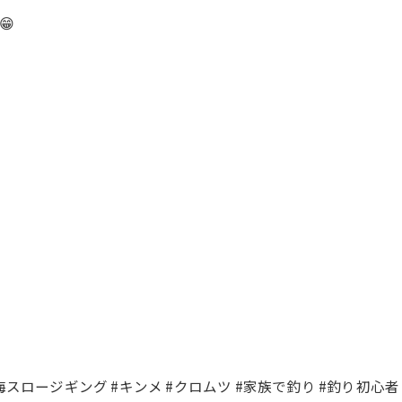
😁
。
。
中深海スロージギング #キンメ #クロムツ #家族で釣り #釣り初