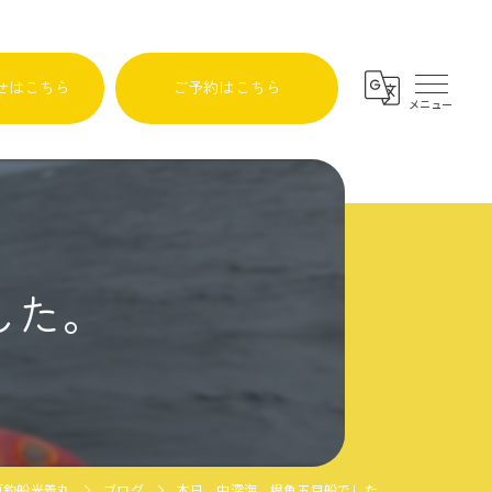
せはこちら
ご予約はこちら
した。
原釣船光義丸
ブログ
本日、中深海、根魚五目船でした。