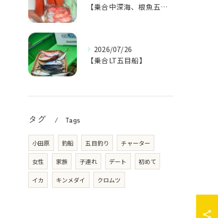
【乗合中深海、根魚五目船】
2026/07/26
【乗合LT五目船】
タグ
Tags
小田原
釣船
五目釣り
チャーター
女性
家族
子連れ
デート
初めて
イカ
キンメダイ
クロムツ