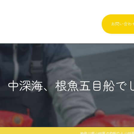
お問い合わ
、中深海、根魚五目船で
神奈川県小田原の釣船なら小田