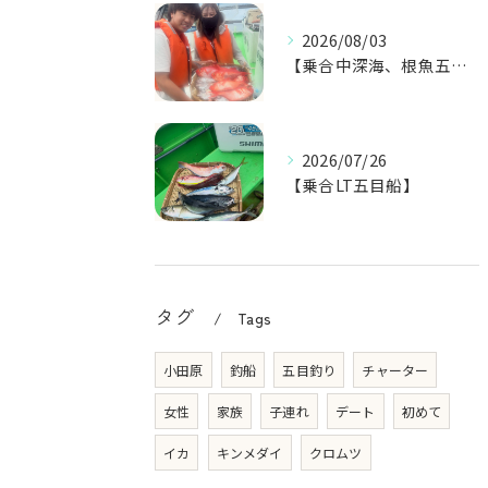
2026/08/03
【乗合中深海、根魚五目船】
2026/07/26
【乗合LT五目船】
タグ
Tags
小田原
釣船
五目釣り
チャーター
女性
家族
子連れ
デート
初めて
イカ
キンメダイ
クロムツ